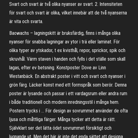
Svart och svart är två olika nyanser av svart. 2. Intensiteten
för svart och svart är olika, vilket innebär att de två nyanserna
är vita och svarta.
Baowachs – lagningskitt är bruksfärdig, finns i många olika
nyanser för snabba lagningar av ytor i trä eller laminat. För
olika typer av ytskador, t ex kvisthål, repor, sprickor, spik och
skruvhål. Värm staven i handen och fylls i det ställe som skall
lagas, efter ev betsning. Konstposter Dove av Linn
Westanbäck. En abstrakt poster i vitt och svart och nyanser i
grön färg. Läcker konst med ett formspråk som berör. Denna
poster är lysande och passar i ett vardagsrum eller andra rum
i både traditionell och modern inredningsstil i många hem.
Postern trycks i … För design av sovrummet använder de ofta
ljusa och måttliga färger. Många tycker att detta är rätt.
Självklart ser det lätta ödet sovrummet försiktigt och
lugnande ut. Men det här är inte det enda sättet att designa