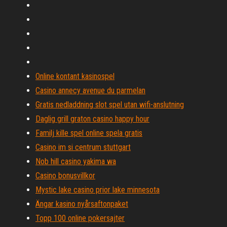
Online kontant kasinospel
Casino annecy avenue du parmelan
Gratis nedladdning slot spel utan wifi-anslutning
Daglig grill graton casino happy hour
Familj kille spel online spela gratis
Casino im si centrum stuttgart
Nob hill casino yakima wa
Casino bonusvillkor
Mystic lake casino prior lake minnesota
Ängar kasino nyårsaftonpaket
Topp 100 online pokersajter