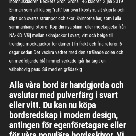
Inomhuskulörer. Beckers Grön. Gröna · 46 kulörer. 2 jan 2019
En man som vill klä sig ”rätt” bär svart kostym, vit skjorta och
slips och svarta strumpor och skor. Kvinnorna har, som i alla
sammanhang, större Köp din nya skinn- eller mockajacka från
NA-KD. Välj mellan skinnjackor i svart, vitt och beige till
trendiga mockajackor för damer | fri frakt och fria returer. 6
dagar sedan Det vackra vädret med den strålande solen och
en medföljande blå himmel verkade igår ha tagit en
välbehövlig paus. Så med en grådaskig
Alla våra bord är handgjorda och
avslutar med pulverfärg i svart
eller vitt. Du kan nu köpa
bordsredskap i modern design,
antingen för egenföretagare eller
för våra populära bordsskivor. Vi