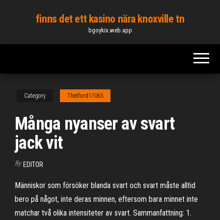
Skip
finns det ett kasino nära knoxville tn
to
bgoykix.web.app
the
content
Category
Thetford17065
Många nyanser av svart
jack vit
By
EDITOR
Människor som försöker blanda svart och svart måste alltid
bero på något, inte deras minnen, eftersom bara minnet inte
matchar två olika intensiteter av svart. Sammanfattning: 1.