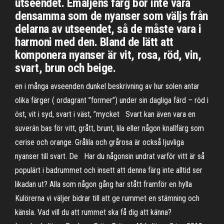
utseendet. Emaljens färg bör inte vara
densamma som de nyanser som väljs från
delarna av utseendet, så de måste vara i
harmoni med den. Bland de lätt att
komponera nyanser är vit, rosa, röd, vin,
svart, brun och beige.
en i många avseenden dunkel beskrivning av hur solen antar
olika färger ( ordagrant ”former”) under sin dagliga färd – röd i
öst, vit i syd, svart i väst, ”mycket Svart kan även vara en
suverän bas för vitt, grått, brunt, lila eller någon knallfärg som
cerise och orange. Grålila och grårosa är också ljuvliga
nyanser till svart. De Har du någonsin undrat varför vitt är så
populärt i badrummet och insett att denna färg inte alltid ser
likadan ut? Alla som någon gång har stått framför en hylla
Kulörerna vi väljer bidrar till att ge rummet en stämning och
känsla. Vad vill du att rummet ska få dig att känna?