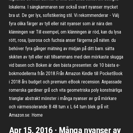
lokalerna. I sängkammaren ser också svart nyanser mycket
bra ut. De ger lyx, sofistikering stil. Vi rekommenderar - Välj
fyra olika färger av tyll eller nät nyanser som är nära den
klänningen var Till exempel, om klänningen är röd, kan du lysa
rött, rosa, ljusrosa och fuchsia anser färgerna på näten. du
behöver fyra gånger mätning av midjan på ditt barn. sätta
skikten av tyll eller nät tillsammans med den mörkaste skugga
vid basen och Boken är den bästa presenten: de 10 bästa e-
bokmodellerna från 2018.Från Amazon Kindle till PocketBook
i 2018 års budget och premium eBook recension. Anpassade
romerska gardiner grå och vita geometriska poly konstnärliga
trianglar abstrakt mönster i många nyanser av grå mörkare
och värmeisolerande B 48 tum x L 64 tum blek grå vit:
Amazon.se: Home
Apr 15, 2016 · Många nyanser av