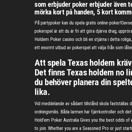
som erbjuder poker erbjuder även te
mörka kort på handen, 5 kort komme
På partypoker kan du spela gratis online-poker!Oavsett
pokerspel är att du är fri att göra djärva drag, upprö
Holdem Poker casino och bli en stjärna i detta rolig
ett enormt utbud av pokerspel att välja från som låt
Att spela Texas holdem kräve
Det finns Texas holdem no li
du behöver planera din spelte
lika.
Vid meddelande av sådant tillstånd skola fastställas
ordningsmilis. Båda larmen har fjärrkontroller och det
Hold'em Poker Australia Gives you the best odds of wi
to join. Whether you are a Seasoned Pro or just start