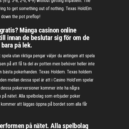
 (e.g. 5-8, 2-6, 4-9) without getting impatient. The
trying to get something out of nothing. Texas HoldEm
e down the pot preflop!
 gratis? Många casinon online
ill innan de beslutar sig för om de
 bara på lek.
 spela utan riktiga pengar väljer du antingen att spela
sen på att få ta del av potten men behöver heller inte
ed den bästa pokerhanden. Texas Holdem. Texas holdem
den mellan dessa spel är att i Casino Hold’em spelar
av dessa pokerversioner kommer inte ha några
på nätet. Alla spelbolag som erbjuder poker
t kommer att läggas öppna på bordet som alla får
rformen på nätet. Alla spelbolag