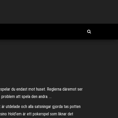
m spelar du endast mot huset. Reglerna däremot ser
a problem att spela den andra. …
rt är utdelade och alla satsningar gjorda tas potten
ino Hold’em är ett pokerspel som liknar det