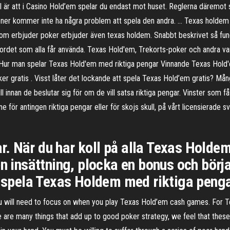
 är att i Casino Hold’em spelar du endast mot huset. Reglerna däremot 
sioner kommer inte ha några problem att spela den andra. … Texas holdem
om erbjuder poker erbjuder även texas holdem. Snabbt beskrivet så fung
ordet som alla får använda. Texas Hold'em, Trekorts-poker och andra va
. Hur man spelar Texas Hold'em med riktiga pengar Vinnande Texas Hold
 gratis . Visst låter det lockande att spela Texas Hold’em gratis? Mån
ll innan de beslutar sig för om de vill satsa riktiga pengar. Vinster som få
e för antingen riktiga pengar eller för skojs skull, på vårt licensierade
 När du har koll på alla Texas Holdem 
en insättning, plocka en bonus och börja
a spela Texas Holdem med riktiga penga
you will need to focus on when you play Texas Hold’em cash games. For 
e are many things that add up to good poker strategy, we feel that these