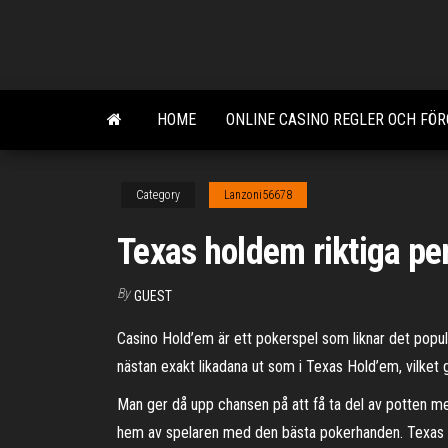
Skip
to
the
content
HOME
ONLINE CASINO REGLER OCH FÖ
Category
Lanzoni56678
Texas holdem riktiga pe
By
GUEST
Casino Hold’em är ett pokerspel som liknar det popul
nästan exakt likadana ut som i Texas Hold’em, vilket
Man ger då upp chansen på att få ta del av potten men b
hem av spelaren med den bästa pokerhanden. Texas H