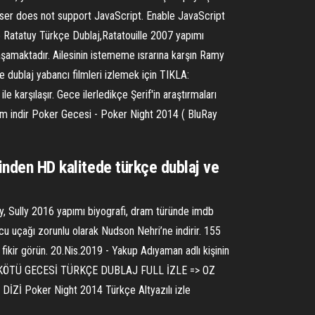
wser does not support JavaScript. Enable JavaScript
 Ratatuy Türkçe Dublaj,Ratatouille 2007 yapımı
yaşamaktadır. Ailesinin istememe ısrarına karşın Ramy
 dublaj yabancı filmleri izlemek için TIKLA:
 karşılaşır. Gece ilerledikçe Şerif'in araştırmaları
m indir Poker Gecesi - Poker Night 2014 ( BluRay
rinden HD kalitede türkçe dublaj ve
, Sully 2016 yapımı biyografi, dram türünde imdb
u uçağı zorunlu olarak Nudson Nehri’ne indirir. 155
 fikir görün. 20.Nis.2019 - Yakup Adıyaman adlı kişinin
 EN KÖTÜ GECESİ TÜRKÇE DUBLAJ FULL İZLE => OZ