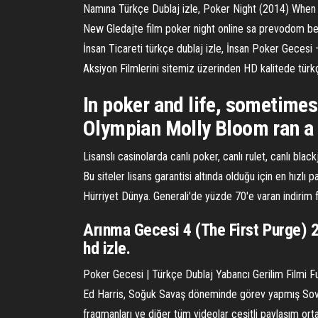
Namına Türkçe Dublaj izle, Poker Night (2014) When y
New Gledajte film poker night online sa prevodom bespla
İnsan Ticareti türkçe dublaj izle, İnsan Poker Gecesi 
Aksiyon Filmlerini sitemiz üzerinden HD kalitede türkçe 
In poker and life, sometimes
Olympian Molly Bloom ran a 
Lisanslı casinolarda canlı poker, canlı rulet, canlı bl
Bu siteler lisans garantisi altında olduğu için en hızlı
Hürriyet Dünya. Generali'de yüzde 70'e varan indirim f
Arınma Gecesi 4 (The First Purge) 2
hd izle.
Poker Gecesi | Türkçe Dublaj Yabancı Gerilim Filmi Ful
Ed Harris, Soğuk Savaş döneminde görev yapmış Sovyet
fragmanları ve diğer tüm videolar çeşitli paylaşım o