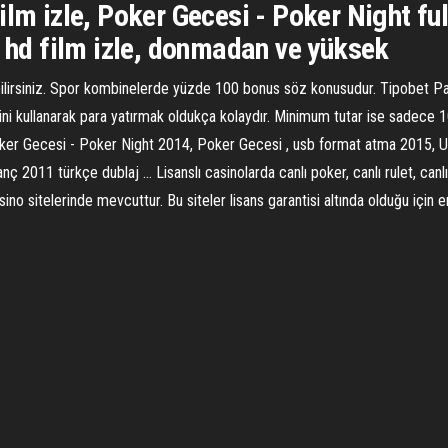
lm izle, Poker Gecesi - Poker Night full
e hd film izle, donmadan ve yüksek
irsiniz. Spor kombinelerde yüzde 100 bonus söz konusudur. Tipobet Para Y
ni kullanarak para yatırmak oldukça kolaydır. Minimum tutar ise sadece 10 T
ker Gecesi - Poker Night 2014, Poker Gecesi , usb format atma 2015, UsbF
tanç 2011 türkçe dublaj … Lisanslı casinolarda canlı poker, canlı rulet, ca
ino sitelerinde mevcuttur. Bu siteler lisans garantisi altında olduğu için en